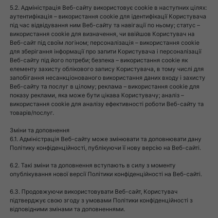
5.2. Адміністрація Веб-сайту використовує cookie в наступних цілях:
аутентифікація – використання cookie для ідентифікації Користувача
під час відвідування ним Веб-сайту та навігації по ньому; статус –
використання cookie для визначення, чи ввійшов Користувач на
Веб-сайт під своїм логіном; персоналізація – використання cookie
для зберігання інформації про запити Користувача і персоналізації
Веб-сайту під його потреби; безпека – використання cookie як
елементу захисту облікового запису Користувача, в тому числі для
запобігання несанкціонованого використання даних входу і захисту
Веб-сайту та послуг в цілому; реклама – використання cookie для
показу реклами, яка може бути цікава Користувачу; аналіз –
використання cookie для аналізу ефективності роботи Веб-сайту та
товарів/послуг.
Зміни та доповнення
6.1. Адміністрація Веб-сайту може змінювати та доповнювати дану
Політику конфіденційності, публікуючи її нову версію на Веб-сайті.
6.2. Такі зміни та доповнення вступають в силу з моменту
опублікування нової версії Політики конфіденційності на Веб-сайті.
6.3. Продовжуючи використовувати Веб-сайт, Користувач
підтверджує свою згоду з умовами Політики конфіденційності з
відповідними змінами та доповненнями.