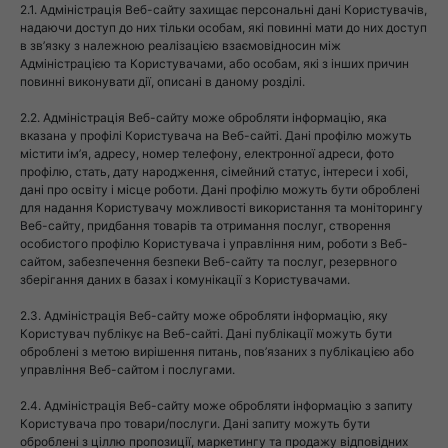
2.1. Адміністрація Веб-сайту захищає персональні дані Користувачів,
надаючи доступ до них тільки особам, які повинні мати до них доступ
в зв’язку з належною реалізацією взаємовідносин між
Адміністрацією та Користувачами, або особам, які з інших причин
повинні виконувати дії, описані в даному розділі.
2.2. Адміністрація Веб-сайту може обробляти інформацію, яка
вказана у профілі Користувача на Веб-сайті. Дані профілю можуть
містити ім’я, адресу, номер телефону, електронної адреси, фото
профілю, стать, дату народження, сімейний статус, інтереси і хобі,
дані про освіту і місце роботи. Дані профілю можуть бути оброблені
для надання Користувачу можливості використання та моніторингу
Веб-сайту, придбання товарів та отримання послуг, створення
особистого профілю Користувача і управління ним, роботи з Веб-
сайтом, забезпечення безпеки Веб-сайту та послуг, резервного
зберігання даних в базах і комунікації з Користувачами.
2.3. Адміністрація Веб-сайту може обробляти інформацію, яку
Користувач публікує на Веб-сайті. Дані публікації можуть бути
оброблені з метою вирішення питань, пов’язаних з публікацією або
управління Веб-сайтом і послугами.
2.4. Адміністрація Веб-сайту може обробляти інформацію з запиту
Користувача про товари/послуги. Дані запиту можуть бути
оброблені з ціллю пропозиції, маркетингу та продажу відповідних