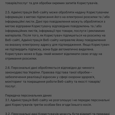
товарів/послуг та для обробки окремих запитів Користувачів.
2.5. Адміністрація Веб-сайту може обробляти надану Користувачем
інформацію з метою підписання його на електронні розсилки та / або
інформаційні листи. Дані про повідомлення можуть оброблятися з
метою відправки Користувачу відповідних повідомлень та / або
інформаційних листів, інформації про товари, послуги і рекламних
матеріалів. Після того, як Користувач підпишеться на розсилку на
Веб-сайті, Адміністрація Веб-сайту направляє йому повідомлення
на вказану електронну адресу для підтвердження. Якщо Користувач
не підтвердить підписку, вона буде автоматично видалена.
Користувач може в будь-який момент відкликати свою згоду на
отримання розсилки.
2.6. Персональні дані обробляються відповідно до чинного
законодавства України. Правова підстава такої обробки –
забезпечення реалізації відносин у сфері охорони здоров’я,
моніторинг та покращення роботи Веб-сайту та якості товарів/
послуг.
Передача персональних даних
3.1. Адміністрація Веб-сайту не розголошує і не передає персональні
дані Користувачів третім особам без згоди їхнього носія.
3.2. Персональні дані Користувачів можуть бути відкриті та передані