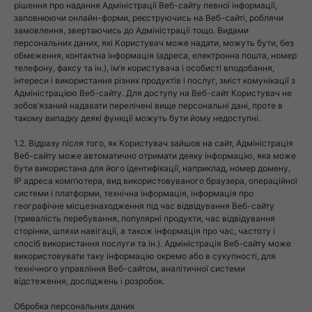
рішення про надання Адміністрації Веб-сайту певної інформації,
заповнюючи онлайн-форми, реєструючись на Веб-сайті, роблячи
замовлення, звертаючись до Адміністрації тощо. Видами
персональних даних, які Користувач може надати, можуть бути, без
обмеження, контактна інформація (адреса, електронна пошта, номер
телефону, факсу та ін.), ім’я користувача і особисті вподобання,
інтереси і використання різних продуктів і послуг, зміст комунікації з
Адміністрацією Веб-сайту. Для доступу на Веб-сайт Користувач не
зобов’язаний надавати перелічені вище персональні дані, проте в
такому випадку деякі функції можуть бути йому недоступні.
1.2. Відразу після того, як Користувач зайшов на сайт, Адміністрація
Веб-сайту може автоматично отримати деяку інформацію, яка може
бути використана для його ідентифікації, наприклад, номер домену,
IP адреса комп’ютера, вид використовуваного браузера, операційної
системи і платформи, технічна інформація, інформація про
географічне місцезнаходження під час відвідування Веб-сайту
(тривалість перебування, популярні продукти, час відвідування
сторінки, шляхи навігації, а також інформація про час, частоту і
спосіб використання послуги та ін.). Адміністрація Веб-сайту може
використовувати таку інформацію окремо або в сукупності, для
технічного управління Веб-сайтом, аналітичної системи
відстеження, досліджень і розробок.
Обробка персональних даних