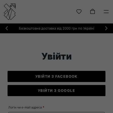
Skip
Безкоштовна доставка від 2000 грн по Україні
to
Previous
Ne
content
Увійти
УВІЙТИ З FACEBOOK
УВІЙТИ З GOOGLE
Логін чи e-mail адреса
*