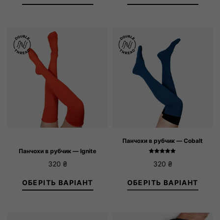
36-38
39-41
36-38
39-41
Панчохи в рубчик — Cobalt
Панчохи в рубчик — Ignite
Оцінено в
320
₴
320
₴
5.00
з 5
ОБЕРІТЬ ВАРІАНТ
ОБЕРІТЬ ВАРІАНТ
36-38
39-41
36-38
39-41