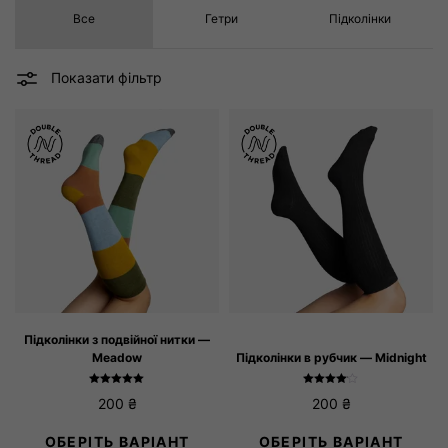
Все
Гетри
Підколінки
36-38
39-41
Розмір колготок
1/XS
2/S
3/M
4/L
5/XL
Підколінки з подвійної нитки —
Meadow
Підколінки в рубчик — Midnight
Оцінено в
Оцінено в
200
₴
200
₴
5.00
4.00
з 5
з 5
ОБЕРІТЬ ВАРІАНТ
ОБЕРІТЬ ВАРІАНТ