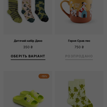
Дитячий набір Дино
Горня Срав пес
350
₴
750
₴
ОБЕРІТЬ ВАРІАНТ
РОЗПРОДАНО
 роки
4 – 6 років
7 – 10 років
-15%