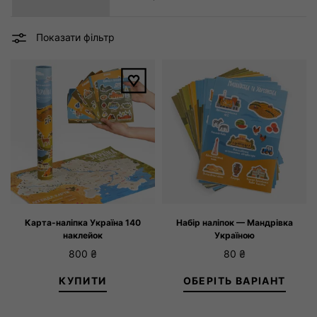
2 – 3 роки
4 – 6 років
7 – 10 років
Розмір колготок
Карта-наліпка Україна 140
Набір наліпок — Мандрівка
наклейок
Україною
800
₴
80
₴
КУПИТИ
ОБЕРІТЬ ВАРІАНТ
Choose region