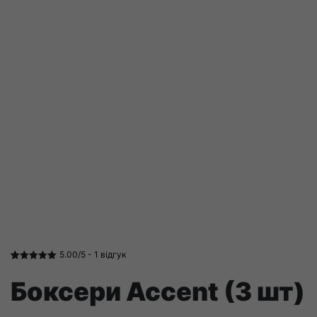
5.00/5 -
1
відгук
Рейтинг
1
5.00
з 5 на
Боксери Accent (3 шт)
основі
опитування
покупця