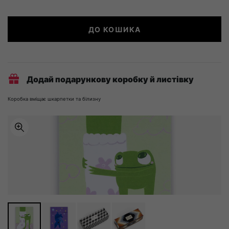
Боксери
ДО КОШИКА
Accent
(3
шт)
кількість
Додай подарункову коробку й листівку
Коробка вміщає шкарпетки та білизну