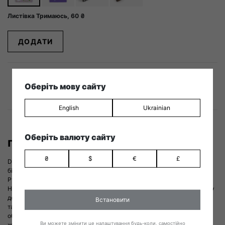
Листівка Тримаюсь,
60
₴
ДОДАТИ
Оберіть мову сайту
ДЕТАЛІ
ВІДГУКИ (1)
English
Ukrainian
Оберіть валюту сайту
Про бренд
₴
$
€
£
Dodo Socks — український бренд нерутинних шкарпеток і зручної
білизни. До 2022 року основне виробництво було зосереджене в
Рубіжному Луганської області, а сьогодні релоковане до Львова.
Наша місія — популяризувати українське й робити відчутний внесок у
добробут суспільства. З 2022 року підтримка війська є нашою метою
Встановити
та сенсом нашої роботи: загалом ми передали на потреби Сил
оборони понад 33 млн грн, з них найбільше — до фонду «Повернись
Ви можете змінити це налаштування будь-коли, самостійно
живим».