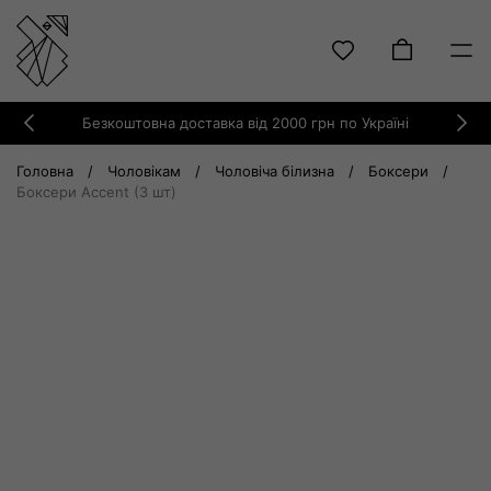
Skip
Безкоштовна доставка від 2000 грн по Україні
to
Previous
Ne
content
Головна
/
Чоловікам
/
Чоловіча білизна
/
Боксери
/
Боксери Accent (3 шт)