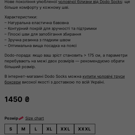
Нове покоління улюбленої
чоловічої білизни від Dodo Socks
: ще
більше комфорту у кожному шві.
Характеристики:
– Натуральна еластична бавовна
– Контурний покрій для зручності та підтримки
– Плоскі шви для запобігання збирання
– Зручна резинка з гладким швом
– Оптимальна вища посадка на поясі
Dodo-порада: якщо ваш зріст становить > 175 см, а параметри
перебувають на межі двох розмірів — рекомендуємо обрати
більший розмір.
В інтернет-магазині Dodo Socks можна
купити чоловічі труси
боксери
високої якості з доставкою по всій Україні.
1450
₴
Розмір
Size chart
S
M
L
XL
XXL
XXXL