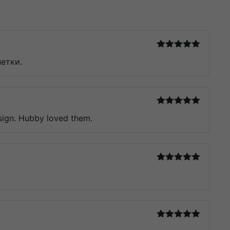
Оцінено в
петки.
5
з 5
Оцінено в
esign. Hubby loved them.
5
з 5
Оцінено в
5
з 5
Оцінено в