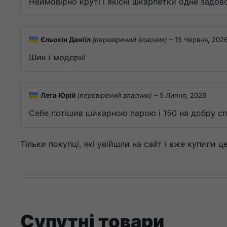
Неймовірно круті і якісні шкарпетки одне задов
Єльохін Даніїл
(перевірений власник)
–
15 Червня, 202
Шик і модерн!
Лега Юрій
(перевірений власник)
–
5 Липня, 2026
Себе потішив шикарною парою і 150 на добру сп
Тільки покупці, які увійшли на сайт і вже купили 
Супутні товари