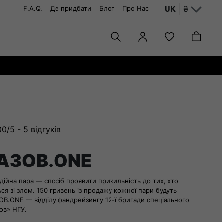
UK
₴
F.A.Q.
Де придбати
Блог
Про Нас
00/5 -
5
відгуків
 AЗОВ.ONE
дійна пара — спосіб проявити прихильність до тих, хто
я зі злом. 150 гривень із продажу кожної пари будуть
ОВ.ONE — відділу фандрейзингу 12-ї бригади спеціального
ов» НГУ.