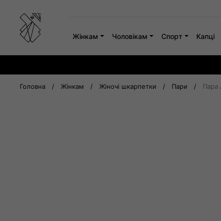
Skip
to
content
Жінкам
Чоловікам
Спорт
Капці
Головна
/
Жінкам
/
Жіночі шкарпетки
/
Пари
/
Пара