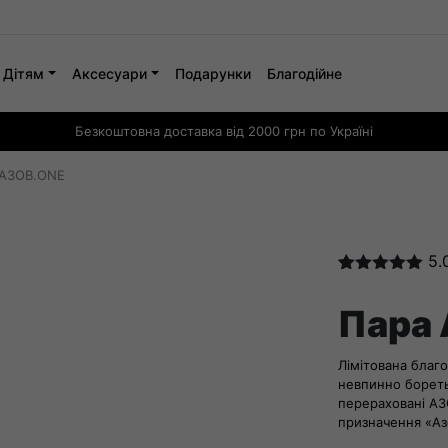
Дітям
Аксесуари
Подарунки
Благодійне
Безкоштовна доставка від 2000 грн по Україні
 AЗОВ.ONE
5.
Рейтинг
5
5.00
з 5 на
Пара
основі
опитування
покупців
Лімітована благо
невпинно боретьс
перераховані АЗ
призначення «Аз