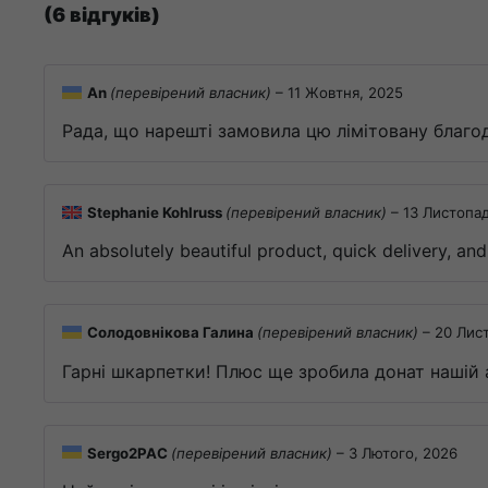
(6 відгуків)
An
(перевірений власник)
–
11 Жовтня, 2025
Рада, що нарешті замовила цю лімітовану благод
Stephanie Kohlruss
(перевірений власник)
–
13 Листопад
An absolutely beautiful product, quick delivery, a
Солодовнікова Галина
(перевірений власник)
–
20 Лис
Гарні шкарпетки! Плюс ще зробила донат нашій 
Sergo2PAC
(перевірений власник)
–
3 Лютого, 2026