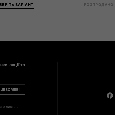
БЕРІТЬ ВАРІАНТ
РОЗПРОДАНО
39-41
42-43
44-46
ки, акції та
?
ого листа в