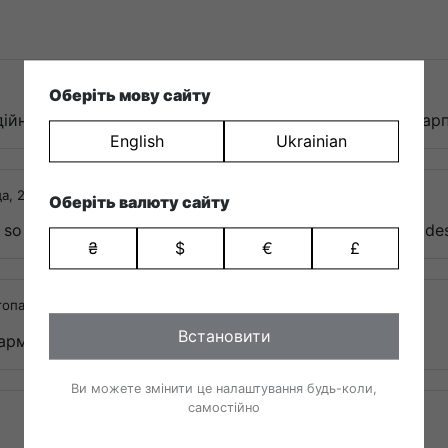
Оберіть мову сайту
ійну пару. Гарно виглядають та приємні на дотик шкар
English
Ukrainian
а, 2025
Оберіть валюту сайту
nd so happy to support local business with such a bad*ss d
₴
$
€
£
топада, 2025
Встановити
армії! Вважаю, що гроші витратила розумно!))
Ви можете змінити це налаштування будь-коли,
самостійно