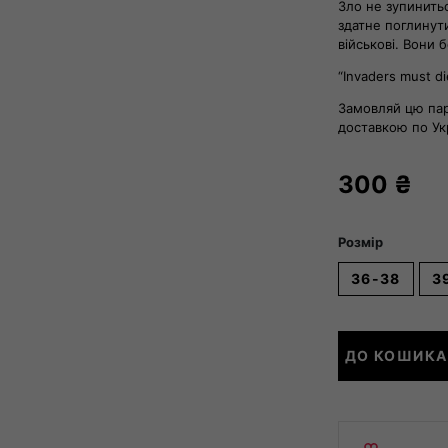
Зло не зупинить
здатне поглинути
військові. Вони 
“Invaders must di
Замовляй цю пар
доставкою по Укр
300
₴
Розмір
36-38
3
Пара
ДО КОШИКА
AЗОВ.ONE
кількість