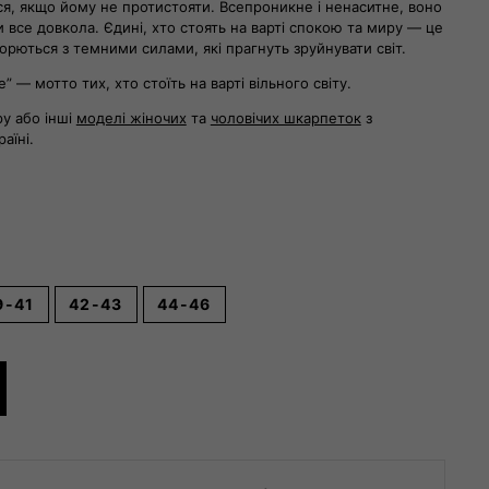
ся, якщо йому не протистояти. Всепроникне і ненаситне, воно
 все довкола. Єдині, хто стоять на варті спокою та миру — це
борються з темними силами, які прагнуть зруйнувати світ.
e” — мотто тих, хто стоїть на варті вільного світу.
у або інші
моделі жіночих
та
чоловічих шкарпеток
з
аїні.
9-41
42-43
44-46