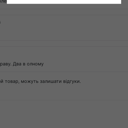
олення носити такі 🔥
6
раву. Два в олному
цей товар, можуть залишати відгуки.