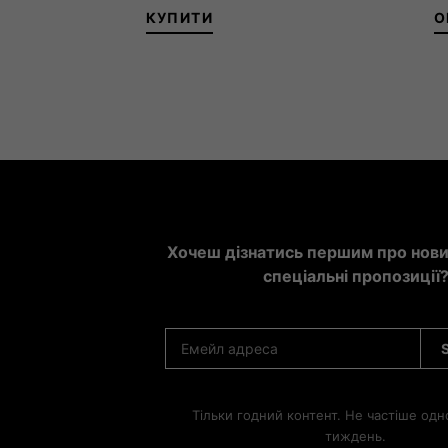
КУПИТИ
О
36-38
Хочеш дізнатись першим про новин
спеціальні пропозиції
Тільки годний контент. Не частіше одн
тиждень.