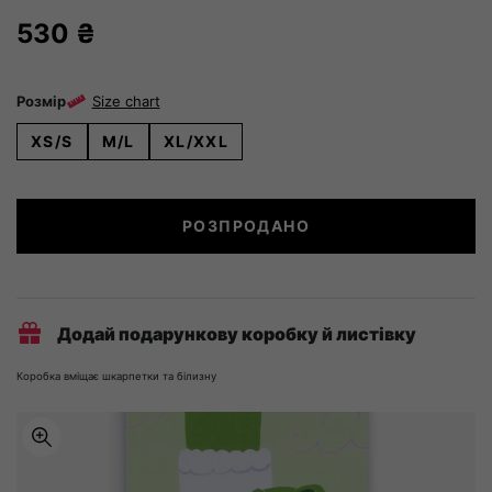
530
₴
Розмір
Size chart
XS/S
M/L
XL/XXL
Безшовні
РОЗПРОДАНО
сліпи
Charcoal
(2
шт)
кількість
Додай подарункову коробку й листівку
Коробка вміщає шкарпетки та білизну