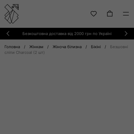
Skip
Безкоштовна доставка від 2000 грн по Україні
to
Previous
Ne
content
Головна
/
Жінкам
/
Жіноча білизна
/
Бікіні
/
Безшовні
сліпи Charcoal (2 шт)