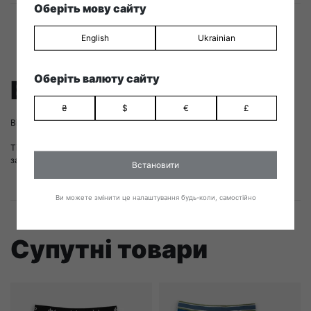
Оберіть мову сайту
English
Ukrainian
Оберіть валюту сайту
Відгуки
₴
$
€
£
Відгуків немає, поки що.
Тільки покупці, які увійшли на сайт і вже купили цей товар, можуть
залишати відгуки.
Встановити
Ви можете змінити це налаштування будь-коли, самостійно
Супутні товари