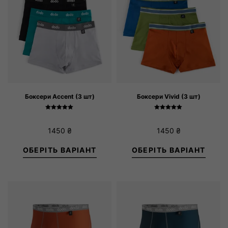
Боксери Accent (3 шт)
Боксери Vivid (3 шт)
Оцінено в
Оцінено в
5.00
5.00
з 5
з 5
1450
₴
1450
₴
ОБЕРІТЬ ВАРІАНТ
ОБЕРІТЬ ВАРІАНТ
M
L
XL
XXL
S
XXXL
M
L
XL
XXL
XX