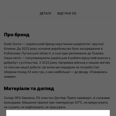
ДЕТАЛІ
ВІДГУКИ (0)
Про бренд
Dodo Socks — український бренд нерутинних шкарпеток і зручної
білизни. До 2022 року основне виробництво було зосереджене в
Рубіжному Луганської області, а сьогодні релоковане до Львова.
Наша місія — популяризувати українське й робити відчутний внесок у
добробут суспільства. З 2022 року підтримка війська є нашою метою
та сенсом нашої роботи: загалом ми передали на потреби Сил
оборони понад 33 млн грн, з них найбільше — до фонду «Повернись
живим».
Матеріали та догляд
Склад: 95% бавовна, 5% еластан Догляд: Прати навиворіт, зі схожими
кольорами. Машинне прання при температурі 30°С, не викручувати,
не сушити, не відбілювати, не прасувати.