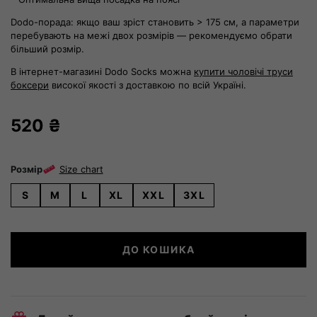
Dodo-порада: якщо ваш зріст становить > 175 см, а параметри
перебувають на межі двох розмірів — рекомендуємо обрати
більший розмір.
В інтернет-магазині Dodo Socks можна
купити чоловічі труси
боксери
високої якості з доставкою по всій Україні.
520
₴
Розмір
Size chart
S
M
L
XL
XXL
3XL
Боксери
ДО КОШИКА
Cinnamon
кількість