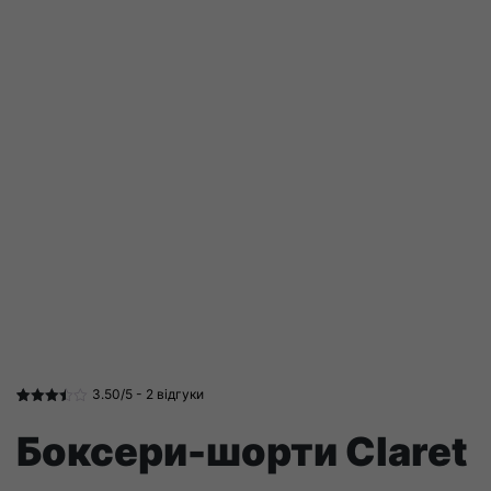
3.50/5 -
2
відгуки
Рейтинг
2
3.50
з 5
Боксери-шорти Claret
на
основі
опитування
покупців