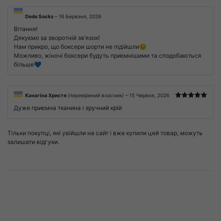
Dodo Socks
–
16 Березня, 2026
Вітання!
Дякуємо за зворотній зв’язок!
Нам прикро, що боксери шорти не підійшли😔
Можливо, жіночі боксери будуть приємнішими та сподобаються
більше💙
Канагіна Христя
(перевірений власник)
–
15 Червня, 2026
Оцінено в
Дуже приємна тканина і зручний крій
5
з 5
Тільки покупці, які увійшли на сайт і вже купили цей товар, можуть
залишати відгуки.