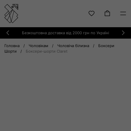
Skip
Безкоштовна доставка від 2000 грн по Україні
to
Previous
Ne
content
Головна
/
Чоловікам
/
Чоловіча білизна
/
Боксери
Шорти
/
Боксери-шорти Claret