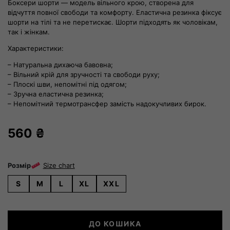
Боксери шорти — модель вільного крою, створена для
відчуття повної свободи та комфорту. Еластична резинка фіксує
шорти на тілі та не перетискає. Шорти підходять як чоловікам,
так і жінкам.
Характеристики:
– Натуральна дихаюча бавовна;
– Вільний крій для зручності та свободи руху;
– Плоскі шви, непомітні під одягом;
– Зручна еластична резинка;
– Непомітний термотрансфер замість надокучливих бирок.
560
₴
Розмір
Size chart
S
M
L
XL
XXL
Боксери-
ДО КОШИКА
шорти