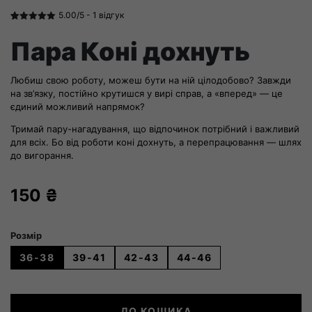
5.00/5 -
1
відгук
Рейтинг
2
5.00
з 5 на
Пара Коні дохнуть
основі
опитування
покупців
Любиш свою роботу, можеш бути на ній цілодобово? Завжди
на зв’язку, постійно крутишся у вирі справ, а «вперед» — це
єдиний можливий напрямок?
Тримай пару-нагадування, що відпочинок потрібний і важливий
для всіх. Бо від роботи коні дохнуть, а перепрацювання — шлях
до вигорання.
150
₴
Розмір
36-38
39-41
42-43
44-46
Пара
ДО КОШИКА
Коні