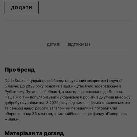
ДОДАТИ
ДЕТАЛІ
ВІДГУКИ (2)
Про бренд
Dodo Socks — український бренд нерутинних шкарпеток і зручної
білизни. До 2022 року основне виробництво було зосереджене в
Рубіжному Луганської області, а сьогодні релоковане до Львова.
Наша місія — популяризувати українське й робити відчутний внесок у
добробут суспільства. З 2022 року підтримка війська є нашою метою
та сенсом нашої роботи: загалом ми передали на потреби Сил
оборони понад 33 млн грн, з них найбільше — до фонду «Повернись
живим».
Матеріали та догляд