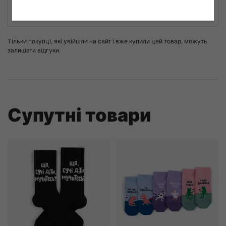
5
з 5
гарні улюблені кольори і впевнена що будуть довго і гарно
служити як і попередні пари.
Тільки покупці, які увійшли на сайт і вже купили цей товар, можуть
залишати відгуки.
Супутні товари