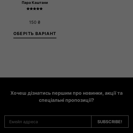
Пара Каштани
Оцінено в
5.00
з 5
150
₴
ОБЕРІТЬ ВАРІАНТ
-38
39-41
42-43
44-46
Хочеш дізнатись першим про новинки, акції та
спеціальні пропозиції?