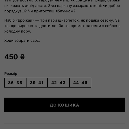
Там усе достигло: гарбузи лежать, як сонце на грядці, буряки
визирають з-під листя. З-за паркану зазирають коні: чи добре
порядкуєш? Чи пригостиш яблучком?
Набір «Врожай» — три пари шкарпеток, як подяка сезону. За
те, що виросло та достигло. За те, що можна взяти з собою в
холодну пору.
Ходи збирати своє.
450
₴
Розмір
36-38
39-41
42-43
44-46
Набір
ДО КОШИКА
Врожай
кількість