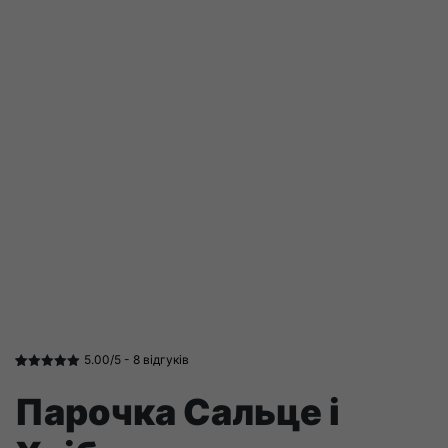
5.00/5 -
8
відгуків
Рейтинг
9
5.00
з 5 на
Парочка Сальце і
основі
опитування
покупців