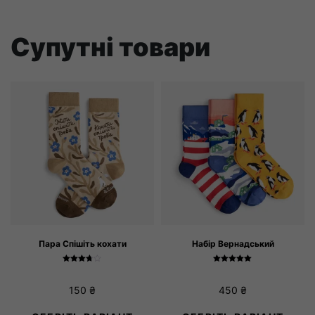
Супутні товари
Пара Спішіть кохати
Набір Вернадський
Оцінено
Оцінено в
в
5.00
3.67
з 5
150
₴
450
₴
з 5