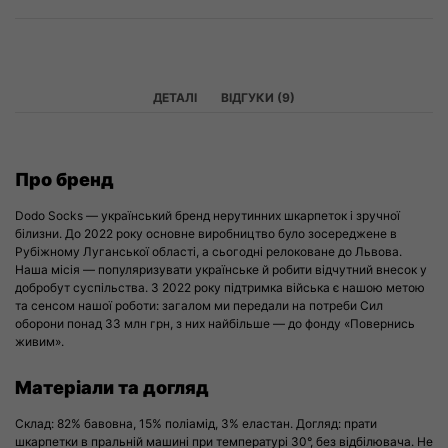
ДЕТАЛІ
ВІДГУКИ (9)
Про бренд
Dodo Socks — український бренд нерутинних шкарпеток і зручної
білизни. До 2022 року основне виробництво було зосереджене в
Рубіжному Луганської області, а сьогодні релоковане до Львова.
Наша місія — популяризувати українське й робити відчутний внесок у
добробут суспільства. З 2022 року підтримка війська є нашою метою
та сенсом нашої роботи: загалом ми передали на потреби Сил
оборони понад 33 млн грн, з них найбільше — до фонду «Повернись
живим».
Матеріали та догляд
Склад: 82% бавовна, 15% поліамід, 3% еластан. Догляд: прати
шкарпетки в пральній машині при температурі 30°, без відбілювача. Не