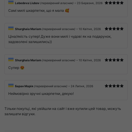
Lebedeva Liubov
(перевірений власник)
–
23 Березня, 2026
Оцінено в
Самі милі шкарпетки, що я мала 🥰
5
з 5
Shurghaia Mariam
(перевірений власник)
–
10 Квітня, 2026
Оцінено в
Ціна/якість супер! Дуже вони милі і чудові як на подарунок,
5
з 5
задоволені залишились))
Shurghaia Mariam
(перевірений власник)
–
10 Квітня, 2026
Оцінено в
Супер 😍
5
з 5
Баран Марія
(перевірений власник)
–
24 Липня, 2026
Оцінено в
Неймовірно зручні шкарпетки, дякую!
5
з 5
Тільки покупці, які увійшли на сайт і вже купили цей товар, можуть
залишати відгуки.