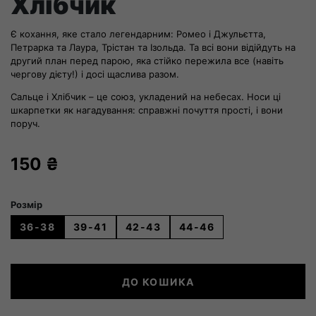
Хлібчик
Є кохання, яке стало легендарним: Ромео і Джульєтта,
Петрарка та Лаура, Трістан та Ізольда. Та всі вони відійдуть на
другий план перед парою, яка стійко пережила все (навіть
чергову дієту!) і досі щаслива разом.
Сальце і Хлібчик – це союз, укладений на небесах. Носи ці
шкарпетки як нагадування: справжні почуття прості, і вони
поруч.
150
₴
Розмір
36-38
39-41
42-43
44-46
Парочка
ДО КОШИКА
Сальце
і
Хлібчик