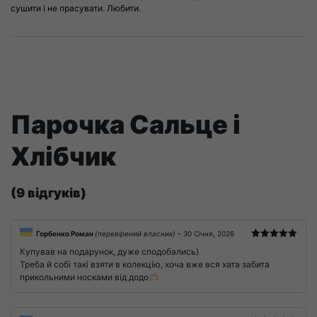
сушити і не прасувати. Любити.
Парочка Сальце і
Хлібчик
(9 відгуків)
Горбенко Роман
(перевірений власник)
–
30 Січня, 2026
Оцінено в
Купував на подарунок, дуже сподобались)
5
з 5
Треба й собі такі взяти в колекцію, хоча вже вся хата забита
прикольними носками від додо🫶🏻