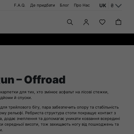
UK
₴
F.A.Q.
Де придбати
Блог
Про Нас
Run – Offroad
шкарпетки для тих, хто змінює асфальт на лісові стежки,
підйоми й спуски.
 для трейлового бігу, пара забезпечить опору та стабільність
ному рельєфі. Ребриста структура стопи покращує контакт з
ка, додає зчеплення та допомагає уникати ковзання всередині
ки середньої висоти, тож захищають ногу від пошкоджень та
и.