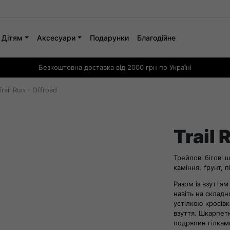
Дітям
Аксесуари
Подарунки
Благодійне
Безкоштовна доставка від 2000 грн по Україні
Trail Run - Offroad
Trail 
Трейлові бігові 
каміння, ґрунт, 
Разом із взуттям
навіть на склад
устілкою кросів
взуття. Шкарпет
подряпин гілкам