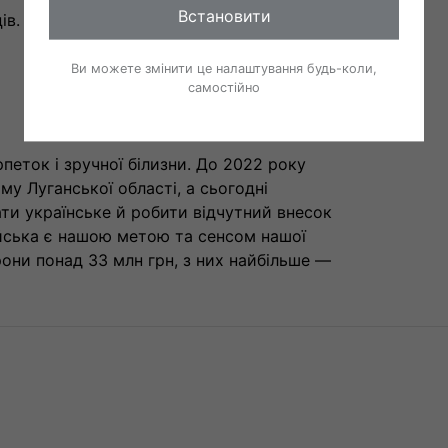
Встановити
ів.
Ви можете змінити це налаштування будь-коли,
самостійно
еток і зручної білизни. До 2022 року
у Луганської області, а сьогодні
ти українське й робити відчутний внесок
ійська є нашою метою та сенсом нашої
они понад 33 млн грн, з них найбільше —