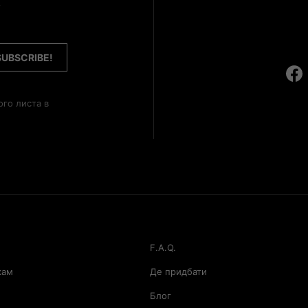
?
ого листа в
F.A.Q.
кам
Де придбати
Блог