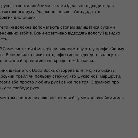
рукція з вентиляційними зонами ідеально підходить для
а активного руху. Ущільнені носок і п’ята додають
довгих дистанціях.
нтетичні волокна допомагають стопам залишатися сухими
нтенсивних забігів. Вони ефективно відводять вологу і швидко
сть.
а?
Саме синтетичні матеріали використовують у професійному
зі. Вони швидко висихають, ефективно відводять вологу та
е носіння й прання значно краще, ніж бавовна.
вних шкарпеток Dodo Socks створена для тих, хто біжить
гірський трейл чи польову стежку; хто шукає нові маршрути,
соти або просто любить рух і свіже повітря. З думкою про
ку та свободу руху.
ментом спортивних шкарпеток для бігу можна ознайомитися