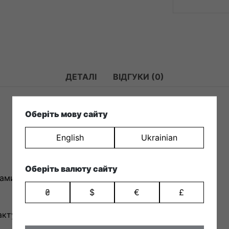
ДЕТАЛІ
ВІДГУКИ (0)
Оберіть мову сайту
English
Ukrainian
Оберіть валюту сайту
ами;
₴
$
€
£
кту з устілкою;