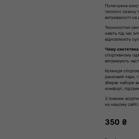
Полегшена конст
теплого сезону т
витривалості на 
Технологічні си
навіть під час і
відновлюють сухі
Чому синтетик
спортивному одя
витримують част
Колекція спорти
ранковий парк, 
збирає набори ви
комфорт, підтрим
З повним асорти
на нашому сайті.
350
₴