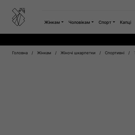
Skip
to
content
Жінкам
Чоловікам
Спорт
Капці
Головна
/
Жінкам
/
Жіночі шкарпетки
/
Спортивні
/