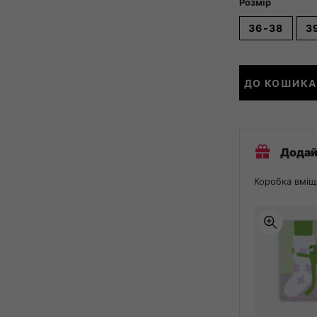
Розмір
36-38
3
Trail
ДО КОШИКА
Run
-
Offroad
кількість
Додай
Коробка вміщ