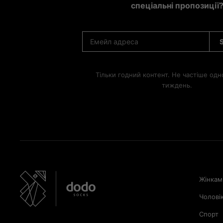
спеціальні пропозиції
Тільки годний контент. Не частіше одн
тиждень.
Жінкам
Чолові
Спорт