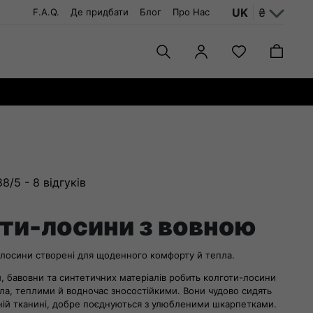
UK
₴
F.A.Q.
Де придбати
Блог
Про Нас
88/5 -
8
відгуків
ти-лосини з вовною
-лосини створені для щоденного комфорту й тепла.
, бавовни та синтетичних матеріалів робить колготи-лосини
ла, теплими й водночас зносостійкими. Вони чудово сидять
ній тканині, добре поєднуються з улюбленими шкарпетками.