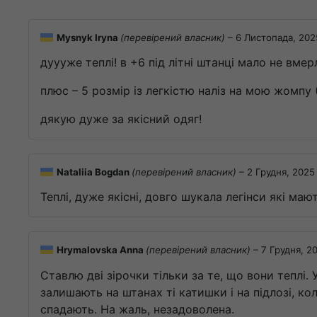
Mysnyk Iryna
(перевірений власник)
–
6 Листопада, 202
дуууже теплі! в +6 під літні штанці мало не вме
плюс – 5 розмір із легкістю наліз на мою жомпу 
дякую дуже за якісний одяг!
Nataliia Bogdan
(перевірений власник)
–
2 Грудня, 2025
Теплі, дуже якісні, довго шукала легінси які маю
Hrymalovska Anna
(перевірений власник)
–
7 Грудня, 2
Ставлю дві зірочки тільки за те, що вони теплі
залишають на штанах ті катишки і на підлозі, ко
спадають. На жаль, незадоволена.