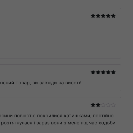
Оцінено в
5
з 5
Оцінено в
кісний товар, ви завжди на висоті!
5
з 5
Оцінено
 лосини повністю покрилися катишками, постійно
в
2
з 5
 розтягнулася і зараз вони з мене під час ходьби