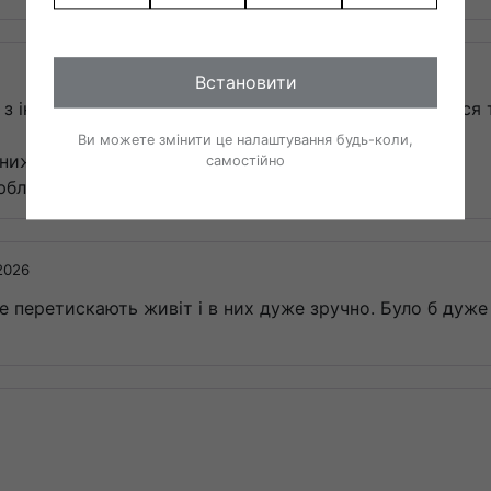
Встановити
 з інших відгуків. Колготи колються та не відчуваються 
Ви можете змінити це налаштування будь-коли,
 нижніх манжетів.
самостійно
люблю продукцію Dodo, але колготи розчарували 😔
 2026
 не перетискають живіт і в них дуже зручно. Було б дуже