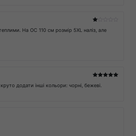
Оцінено
теплими. На ОС 110 см розмір 5XL наліз, але
в
1
з
5
Оцінено в
 круто додати інші кольори: чорні, бежеві.
5
з 5