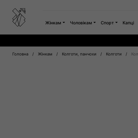
Skip
to
content
Жінкам
Чоловікам
Спорт
Капці
Головна
/
Жінкам
/
Колготи, панчохи
/
Колготи
/
Кол