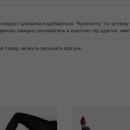
ь посадки і довжина подобаються. “Кусючість” та чутлив
енцію швидко скочуватись в ковтунці під одягом, навіть
цей товар, можуть залишати відгуки.