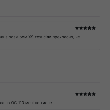
Оцінено в
тину з розміром XS теж сіли прекрасно, не
5
з 5
Оцінено в
хл на ОС 110 мені не тисне
5
з 5