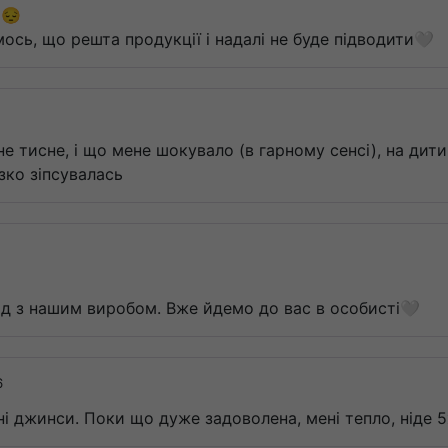
я😔
ось, що решта продукції і надалі не буде підводити🤍
е не тисне, і що мене шокувало (в гарному сенсі), на ди
ізко зіпсувалась
ід з нашим виробом. Вже йдемо до вас в особисті🤍
6
і джинси. Поки що дуже задоволена, мені тепло, ніде 5