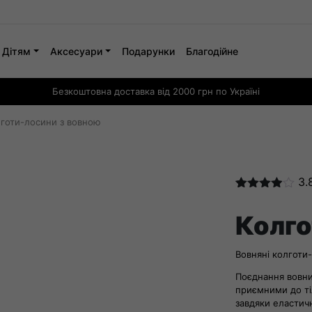
Дітям
Аксесуари
Подарунки
Благодійне
Безкоштовна доставка від 2000 грн по Україні
готи-лосини з вовною
3.
Рейтинг
8
3.88
з 5
Колго
на
основі
опитування
Вовняні колготи
покупців
Поєднання вовни
приємними до ті
завдяки еластич