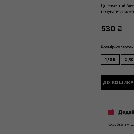
Це саме той баз
почуватися комф
530
₴
Розмір колготок
1/XS
2/S
Колготи-
ДО КОШИКА
лосини
з
вовною
кількість
Додай
Коробка вміщ