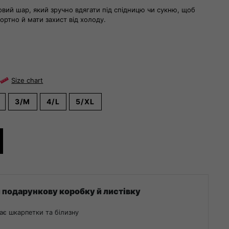
овий шар, який зручно вдягати під спідницю чи сукню, щоб
ортно й мати захист від холоду.
Size chart
3/M
4/L
5/XL
 подарункову коробку й листівку
ає шкарпетки та білизну