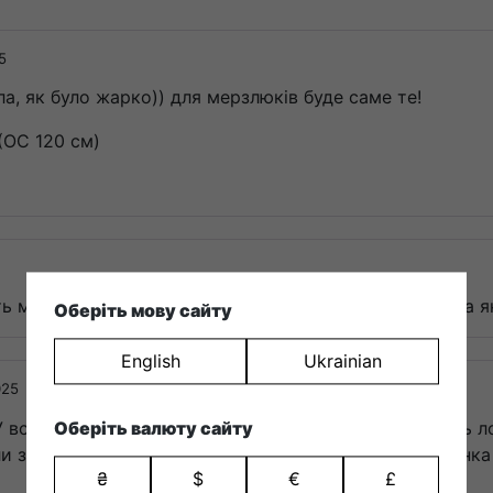
5
рла, як було жарко)) для мерзлюків буде саме те!
(ОС 120 см)
ть м’яку резинку і не тиснуть на живіт. Додо, дякую за я
Оберіть мову сайту
English
Ukrainian
025
. У всьому іншому якість жахлива-за менше, ніж місяць
Оберіть валюту сайту
ли знімаю штани. Окрім того, за менш як місяць резинка
₴
$
€
£