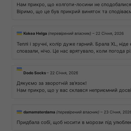
Нам прикро, що колготи-лосини не сподобалис
Віримо, що це був прикрий виняток та сподіваєм
Kokea Helga
(перевірений власник)
–
22 Січня, 2026
Теплі і зручні, колір дуже гарний. Брала XL, нід
сповзали, нічо. Це нас врятувало, коли погода р
Dodo Socks
–
22 Січня, 2026
Дякуємо за зворотній зв’язок!
Нам прикро, що у вас склався неприємний досв
damamsterdama
(перевірений власник)
–
23 Січня, 202
Придбала собі, щоб носити в морози під улюблен