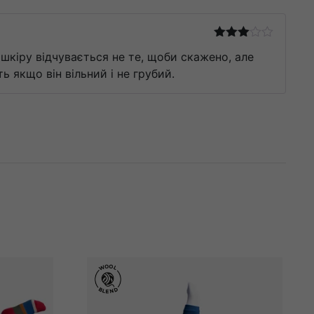
Оцінено
у шкіру відчувається не те, щоби скажено, але
в
3
з
5
 якщо він вільний і не грубий.