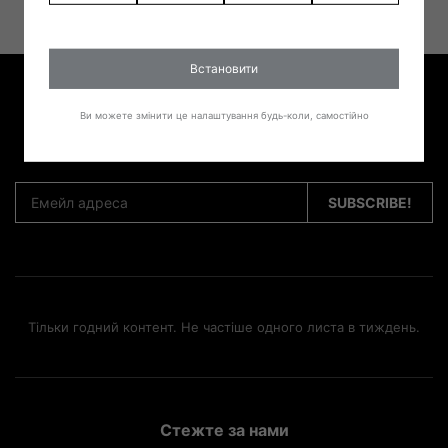
Встановити
Хочеш дізнатись першим про новинки, акції та
Ви можете змінити це налаштування будь-коли, самостійно
спеціальні пропозиції?
Тільки годний контент. Не частіше одного листа в тиждень.
Стежте за нами