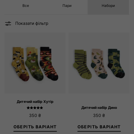
Все
Пари
Набори
2 – 3 роки
4 – 6 років
7 – 10 років
Розмір колготок
Дитячий набір Хутір
Дитячий набір Дино
Rated
350
₴
350
₴
5.00
out of 5
ОБЕРІТЬ ВАРІАНТ
ОБЕРІТЬ ВАРІАНТ