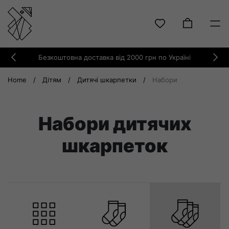
Skip
Безкоштовна доставка від 2000 грн по Україні
to
Previous
Ne
content
Home
/
Дітям
/
Дитячі шкарпетки
/
Набори
Набори дитячих
шкарпеток